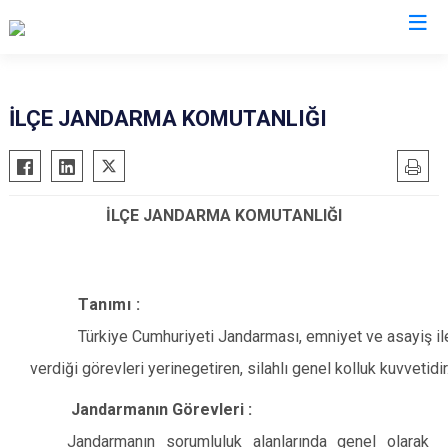
Adıyaman
İLÇE JANDARMA KOMUTANLIĞI
Besni
Çelikhan
İLÇE JANDARMA KOMUTANLIĞI
Gerger
Gölbaşı
Kahta
Tanımı :
Samsat
Türkiye Cumhuriyeti Jandarması, emniyet ve asayiş ile k
Sincik
verdiği görevleri yerine
getiren, silahlı genel kolluk kuvvetidir
Tut
Jandarmanın Görevleri :
Jandarmanın sorumluluk alanlarında genel olarak