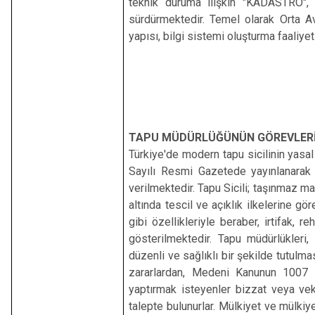
teknik duruma ilişkin "KADASTRO", Faa
sürdürmektedir. Temel olarak Orta 
yapısı, bilgi sistemi oluşturma faaliye
TAPU MÜDÜRLÜĞÜNÜN GÖREVLERİ
Türkiye'de modern tapu sicilinin yasa
Sayılı Resmi Gazetede yayınlanarak
verilmektedir. Tapu Sicili; taşınmaz m
altında tescil ve açıklık ilkelerine gör
gibi özellikleriyle beraber, irtifak, 
gösterilmektedir. Tapu müdürlükleri, 
düzenli ve sağlıklı bir şekilde tutulm
zararlardan, Medeni Kanunun 1007 
yaptırmak isteyenler bizzat veya vekil
talepte bulunurlar. Mülkiyet ve mülkiy