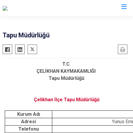
Adıyaman
Tapu Müdürlüğü
Besni
Çelikhan
T.C.
Gerger
ÇELİKHAN KAYMAKAMLIĞI
Gölbaşı
Tapu Müdürlüğü
Kahta
Samsat
Çelikhan İlçe Tapu Müdürlüğü
Sincik
Tut
Kurum Adı
Adresi
Yunus Em
Telefonu