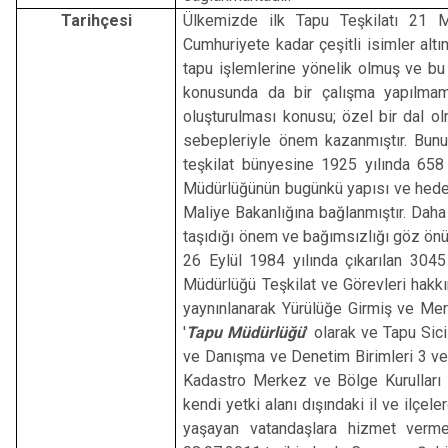
Tarihçesi
Ülkemizde ilk Tapu Teşkilatı 21 
Cumhuriyete kadar çeşitli isimler alt
tapu işlemlerine yönelik olmuş ve bu 
konusunda da bir çalışma yapılmamış
oluşturulması konusu; özel bir dal o
sebepleriyle önem kazanmıştır. Bunu
teşkilat bünyesine 1925 yılında 658 
Müdürlüğünün bugünkü yapısı ve hedefl
Maliye Bakanlığına bağlanmıştır. Dah
taşıdığı önem ve bağımsızlığı göz önü
26 Eylül 1984 yılında çıkarılan 3045
Müdürlüğü Teşkilat ve Görevleri hakk
yaynınlanarak Yürülüğe Girmiş ve Merk
'
Tapu Müdürlüğü
' olarak ve Tapu Sic
ve Danışma ve Denetim Birimleri 3 ve 
Kadastro Merkez ve Bölge Kurulları 
kendi yetki alanı dışındaki il ve ilçel
yaşayan vatandaşlara hizmet vermek 