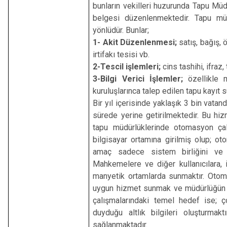
bunların vekilleri huzurunda Tapu Mü
belgesi düzenlenmektedir. Tapu mü
yönlüdür. Bunlar;
1-
Akit Düzenlenmesi;
satış, bağış, 
irtifakı tesisi vb.
2-Tescil işlemleri;
cins tashihi, ifraz, 
3-Bilgi Verici İşlemler;
özellikle 
kuruluşlarınca talep edilen tapu kayıt s
Bir yıl içerisinde yaklaşık 3 bin vat
sürede yerine getirilmektedir. Bu hiz
tapu müdürlüklerinde otomasyon çal
bilgisayar ortamına girilmiş olup; o
amaç sadece sistem birliğini ve b
Mahkemelere ve diğer kullanıcılara, i
manyetik ortamlarda sunmaktır. Otoma
uygun hizmet sunmak ve müdürlüğün işl
çalışmalarındaki temel hedef ise; ç
duyduğu altlık bilgileri oluşturmak
sağlanmaktadır.