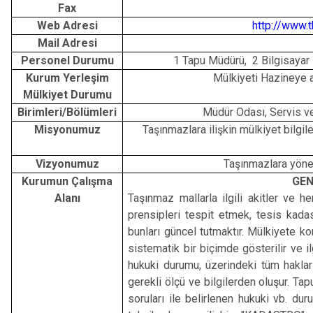
Fax
Web Adresi
http://www.t
Mail Adresi
Personel Durumu
1 Tapu Müdürü, 2 Bilgisayar
Kurum Yerleşim
Mülkiyeti Hazineye 
Mülkiyet Durumu
Birimleri/Bölümleri
Müdür Odası, Servis v
Misyonumuz
Taşınmazlara ilişkin mülkiyet bilg
Vizyonumuz
Taşınmazlara yönel
Kurumun Çalışma
GEN
Alanı
Taşınmaz mallarla ilgili akitler ve h
prensipleri tespit etmek, tesis kada
bunları güncel tutmaktır. Mülkiyete kon
sistematik bir biçimde gösterilir ve ilg
hukuki durumu, üzerindeki tüm haklar
gerekli ölçü ve bilgilerden oluşur. Ta
soruları ile belirlenen hukuki vb. du